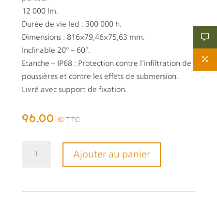
12 000 lm.
Durée de vie led : 300 000 h.
Dimensions : 816×79,46×75,63 mm.
Inclinable 20° – 60°.
Etanche – IP68 : Protection contre l’infiltration de
poussières et contre les effets de submersion.
Livré avec support de fixation.
96,00
€
TTC
quantité
Ajouter au panier
de
Barre
d'éclairage
LED
180W