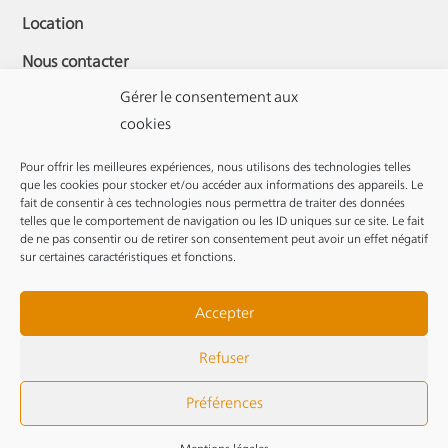
Location
Nous contacter
Gérer le consentement aux
cookies
MON COMPTE
Pour offrir les meilleures expériences, nous utilisons des technologies telles
que les cookies pour stocker et/ou accéder aux informations des appareils. Le
Me connecter
fait de consentir à ces technologies nous permettra de traiter des données
telles que le comportement de navigation ou les ID uniques sur ce site. Le fait
de ne pas consentir ou de retirer son consentement peut avoir un effet négatif
Mes commandes
sur certaines caractéristiques et fonctions.
Mes informations
Accepter
Mot de passe oublié
Refuser
Mentions légales
|
CGV
Préférences
© 2023 –
Création site web Groupe Écho