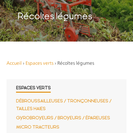
Récoltes légumes
Accueil
›
Espaces verts
›
Récoltes légumes
ESPACES VERTS
DÉBROUSSAILLEUSES / TRONÇONNEUSES /
TAILLES HAIES
GYROBROYEURS / BROYEURS / ÉPAREUSES
MICRO TRACTEURS